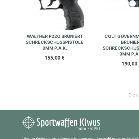
WALTHER P22Q BRÜNIERT
COLT GOVERNM
SCHRECKSCHUSSPISTOLE
BRÜNIE
9MM P.A.K.
SCHRECKSCHUS
9MM P.A.
155,00
€
190,00
Die d
Hier im Onlineshop können wir Ihnen eine Auswahl unserer Artikel