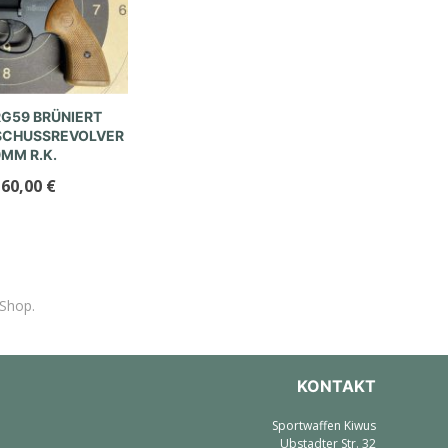
G59 BRÜNIERT
SCHUSSREVOLVER
MM R.K.
160,00
€
-Shop.
KONTAKT
Sportwaffen Kiwus
Ubstadter Str. 32